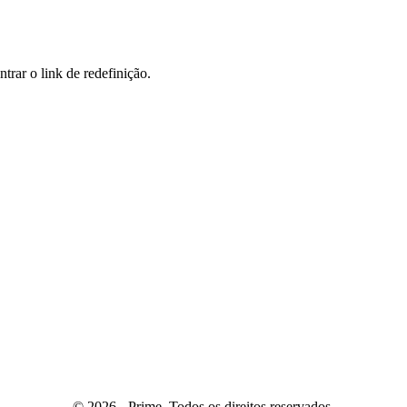
trar o link de redefinição.
© 2026 - Prime. Todos os direitos reservados.