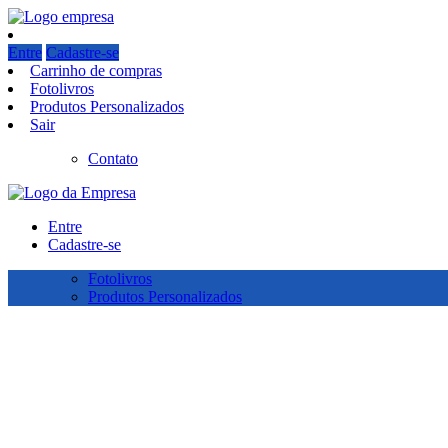
Entre
Cadastre-se
Carrinho de compras
Fotolivros
Produtos Personalizados
Sair
Contato
Entre
Cadastre-se
Fotolivros
Produtos Personalizados